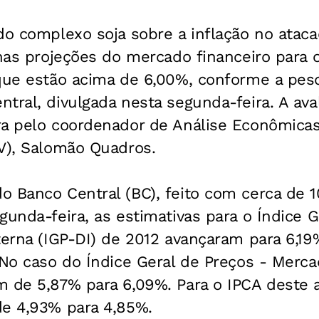
 do complexo soja sobre a inflação no atac
 nas projeções do mercado financeiro para o
 que estão acima de 6,00%, conforme a pes
tral, divulgada nesta segunda-feira. A avali
ra pelo coordenador de Análise Econômica
GV), Salomão Quadros.
o Banco Central (BC), feito com cerca de 
gunda-feira, as estimativas para o Índice G
terna (IGP-DI) de 2012 avançaram para 6,19
 No caso do Índice Geral de Preços - Merca
m de 5,87% para 6,09%. Para o IPCA deste 
de 4,93% para 4,85%.