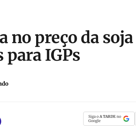
a no preço da soja
s para IGPs
ado
Siga o
A TARDE
no
Google