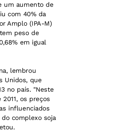
nte um aumento de
buiu com 40% da
tor Amplo (IPA-M)
 tem peso de
 0,68% em igual
ma, lembrou
s Unidos, que
3 no país. "Neste
e 2011, os preços
as influenciados
a do complexo soja
etou.