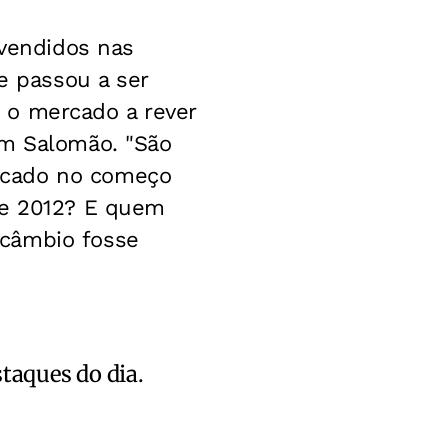
 vendidos nas
ue passou a ser
 o mercado a rever
om Salomão. "São
rcado no começo
de 2012? E quem
 câmbio fosse
staques do dia.