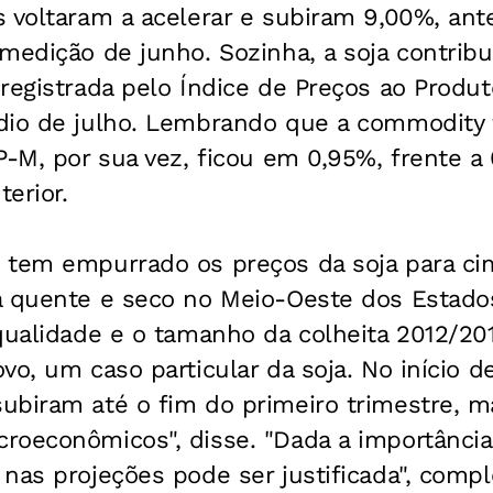
s voltaram a acelerar e subiram 9,00%, a
 medição de junho. Sozinha, a soja contri
registrada pelo Índice de Preços ao Produ
dio de julho. Lembrando que a commodity
P-M, por sua vez, ficou em 0,95%, frente a
erior.
 tem empurrado os preços da soja para ci
a quente e seco no Meio-Oeste dos Estado
qualidade e o tamanho da colheita 2012/201
vo, um caso particular da soja. No início d
ubiram até o fim do primeiro trimestre, m
roeconômicos", disse. "Dada a importânci
nas projeções pode ser justificada", compl