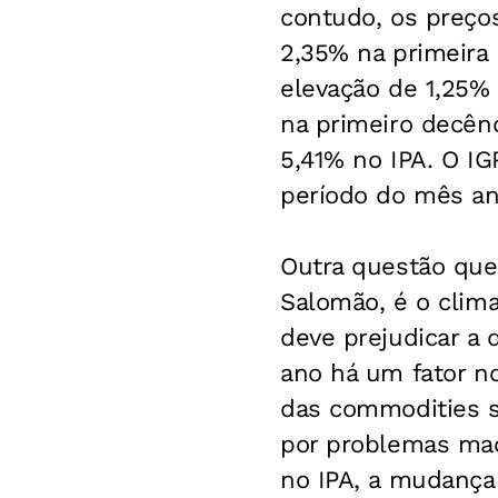
contudo, os preço
2,35% na primeira
elevação de 1,25% 
na primeiro decên
5,41% no IPA. O IG
período do mês ant
Outra questão que
Salomão, é o clim
deve prejudicar a 
ano há um fator no
das commodities s
por problemas mac
no IPA, a mudança 