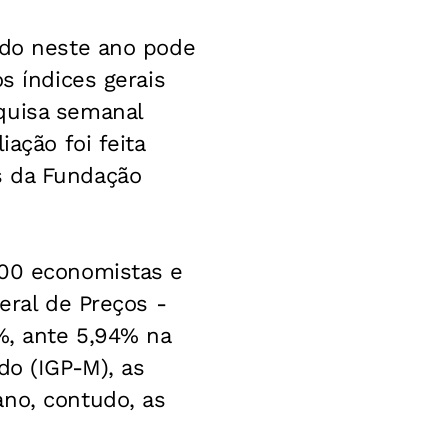
ado neste ano pode
s índices gerais
quisa semanal
ação foi feita
s da Fundação
100 economistas e
eral de Preços -
%, ante 5,94% na
do (IGP-M), as
ano, contudo, as