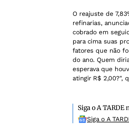
O reajuste de 7,83
refinarias, anunci
cobrado em seguid
para cima suas pr
fatores que não 
do ano. Quem diri
esperava que houv
atingir R$ 2,00?",
Siga o A TARDE 
Siga o A TARD