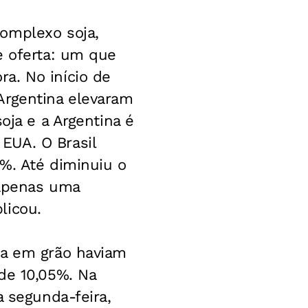
omplexo soja,
e oferta: um que
a. No início de
Argentina elevaram
oja e a Argentina é
EUA. O Brasil
0%. Até diminuiu o
 apenas uma
licou.
ja em grão haviam
de 10,05%. Na
a segunda-feira,