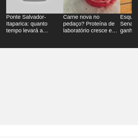
Ponte Salvador-
Carne nova no
Esquec
Itaparica: quanto
pedaço? Proteína de
Senado
tempo levará a
laboratório cresce e
ganha 
travessia de carro?
mira mercado na
avança
Bahia