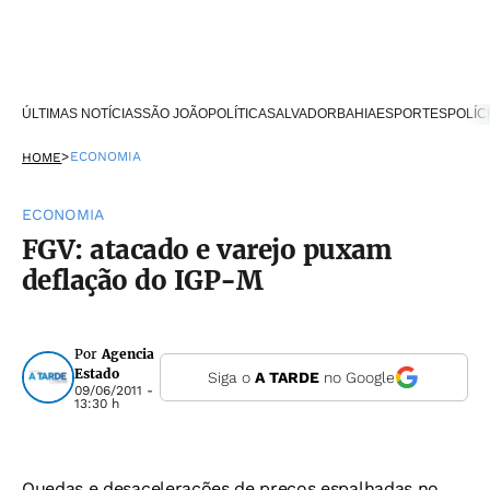
ÚLTIMAS NOTÍCIAS
SÃO JOÃO
POLÍTICA
SALVADOR
BAHIA
ESPORTES
POLÍC
>
ECONOMIA
HOME
ECONOMIA
FGV: atacado e varejo puxam
deflação do IGP-M
Por
Agencia
Estado
Siga o
A TARDE
no Google
09/06/2011 -
13:30 h
Quedas e desacelerações de preços espalhadas no