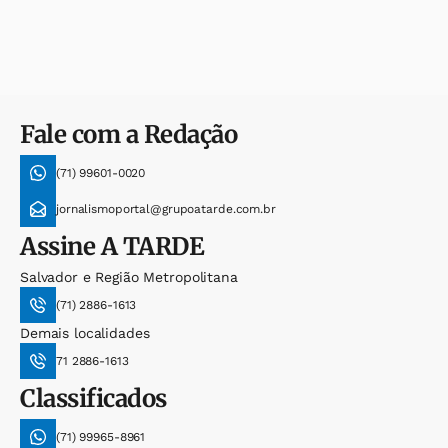
Fale com a Redação
(71) 99601-0020
jornalismoportal@grupoatarde.com.br
Assine
A TARDE
Salvador e Região Metropolitana
(71) 2886-1613
Demais localidades
71 2886-1613
Classificados
(71) 99965-8961