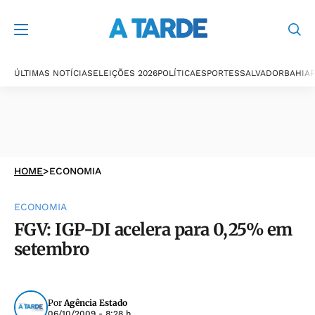
ÚLTIMAS NOTÍCIAS
ELEIÇÕES 2026
POLÍTICA
ESPORTES
SALVADOR
BAHIA
P
HOME
>
ECONOMIA
ECONOMIA
FGV: IGP-DI acelera para 0,25% em
setembro
Por
Agência Estado
06/10/2009 - 8:28 h