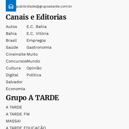
publicidade@grupoatarde.com.br
Canais e Editorias
Autos
E.c. Bahia
Bahia
E.c. Vitória
Brasil
Empregos
Saúde
Gastronomia
Cineinsite
Muito
Concursos
Mundo
Cultura
Opinião
Digital
Política
Salvador
Economia
Grupo
A TARDE
A TARDE
A TARDE FM
MASSA!
A TARDE EDUCAÇÃO