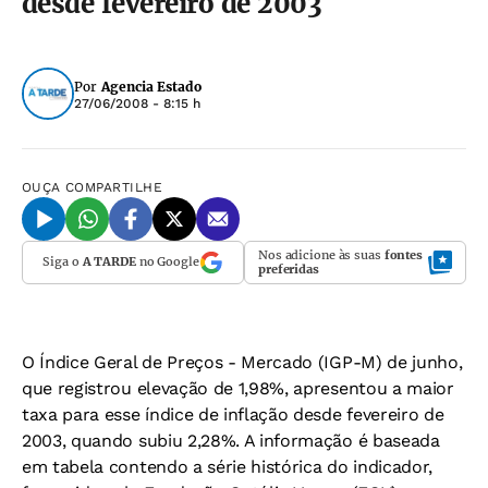
desde fevereiro de 2003
Por
Agencia Estado
27/06/2008 - 8:15 h
OUÇA
COMPARTILHE
Nos adicione às suas
fontes
Siga o
A TARDE
no Google
preferidas
O Índice Geral de Preços - Mercado (IGP-M) de junho,
que registrou elevação de 1,98%, apresentou a maior
taxa para esse índice de inflação desde fevereiro de
2003, quando subiu 2,28%. A informação é baseada
em tabela contendo a série histórica do indicador,