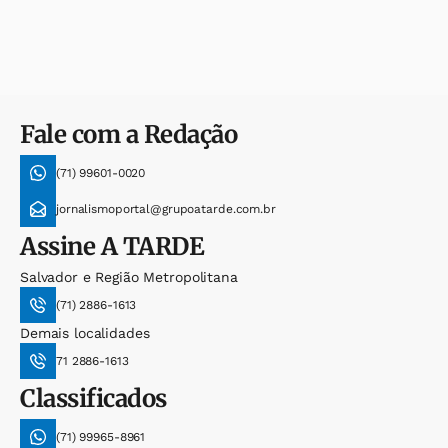
Fale com a Redação
(71) 99601-0020
jornalismoportal@grupoatarde.com.br
Assine
A TARDE
Salvador e Região Metropolitana
(71) 2886-1613
Demais localidades
71 2886-1613
Classificados
(71) 99965-8961