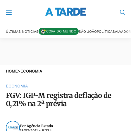
COPA DO MUNDO
ÚLTIMAS NOTÍCIAS
SÃO JOÃO
POLÍTICA
SALVADOR
HOME
>
ECONOMIA
ECONOMIA
FGV: IGP-M registra deflação de
0,21% na 2ª prévia
Por
Agência Estado
19/07/2011 - 8:22 h