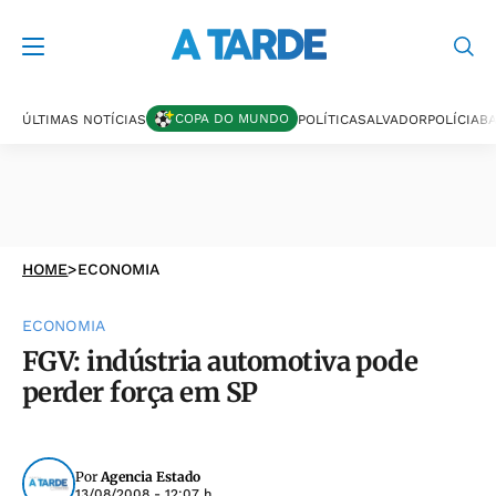
COPA DO MUNDO
ÚLTIMAS NOTÍCIAS
POLÍTICA
SALVADOR
POLÍCIA
BA
HOME
>
ECONOMIA
ECONOMIA
FGV: indústria automotiva pode
perder força em SP
Por
Agencia Estado
13/08/2008 - 12:07 h