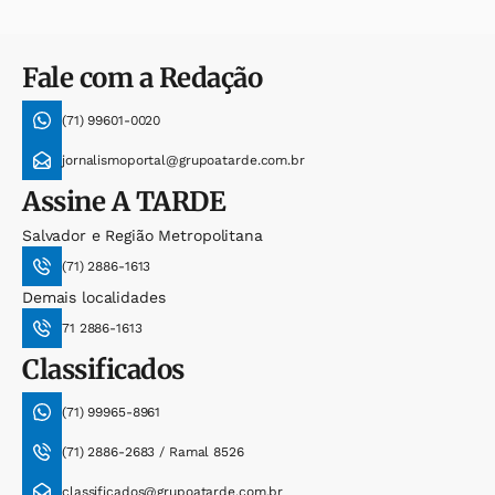
Fale com a Redação
(71) 99601-0020
jornalismoportal@grupoatarde.com.br
Assine
A TARDE
Salvador e Região Metropolitana
(71) 2886-1613
Demais localidades
71 2886-1613
Classificados
(71) 99965-8961
(71) 2886-2683 / Ramal 8526
classificados@grupoatarde.com.br