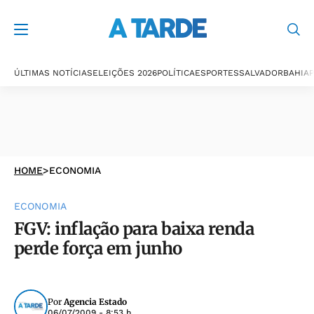
ÚLTIMAS NOTÍCIAS
ELEIÇÕES 2026
POLÍTICA
ESPORTES
SALVADOR
BAHIA
P
HOME
>
ECONOMIA
ECONOMIA
FGV: inflação para baixa renda
perde força em junho
Por
Agencia Estado
06/07/2009 - 8:53 h