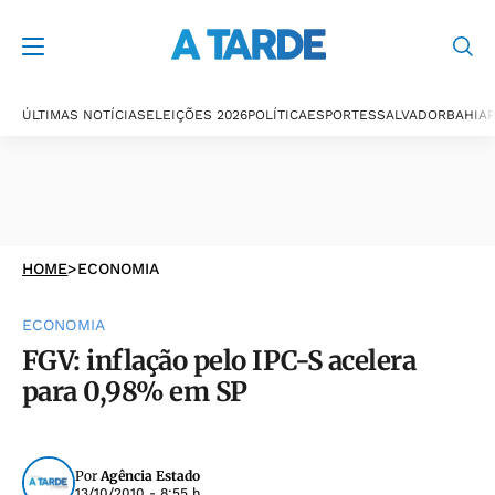
ÚLTIMAS NOTÍCIAS
ELEIÇÕES 2026
POLÍTICA
ESPORTES
SALVADOR
BAHIA
P
HOME
>
ECONOMIA
ECONOMIA
FGV: inflação pelo IPC-S acelera
para 0,98% em SP
Por
Agência Estado
13/10/2010 - 8:55 h