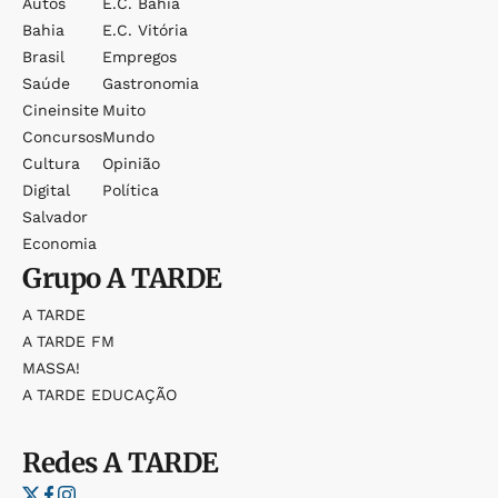
Autos
E.c. Bahia
Bahia
E.c. Vitória
Brasil
Empregos
Saúde
Gastronomia
Cineinsite
Muito
Concursos
Mundo
Cultura
Opinião
Digital
Política
Salvador
Economia
Grupo
A TARDE
A TARDE
A TARDE FM
MASSA!
A TARDE EDUCAÇÃO
Redes
A TARDE