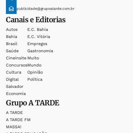
publicidade@grupoatarde.com.br
Canais e Editorias
Autos
E.c. Bahia
Bahia
E.c. Vitória
Brasil
Empregos
Saúde
Gastronomia
Cineinsite
Muito
Concursos
Mundo
Cultura
Opinião
Digital
Política
Salvador
Economia
Grupo
A TARDE
A TARDE
A TARDE FM
MASSA!