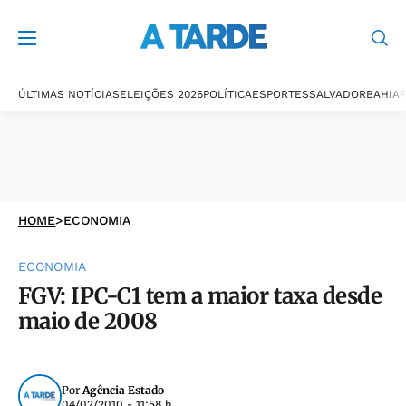
ÚLTIMAS NOTÍCIAS
ELEIÇÕES 2026
POLÍTICA
ESPORTES
SALVADOR
BAHIA
P
HOME
>
ECONOMIA
ECONOMIA
FGV: IPC-C1 tem a maior taxa desde
maio de 2008
Por
Agência Estado
04/02/2010 - 11:58 h