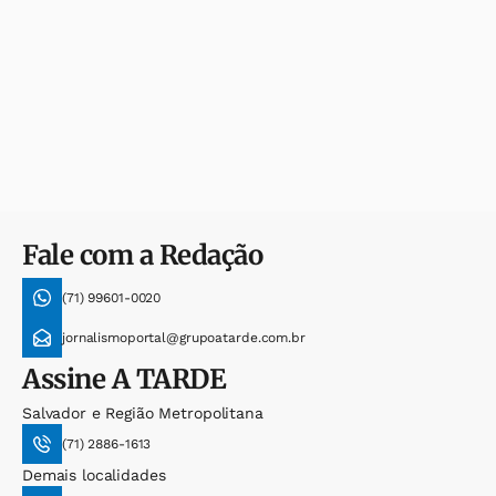
Fale com a Redação
(71) 99601-0020
jornalismoportal@grupoatarde.com.br
Assine
A TARDE
Salvador e Região Metropolitana
(71) 2886-1613
Demais localidades