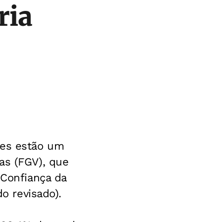
ria
ses estão um
as (FGV), que
 Confiança da
do revisado).