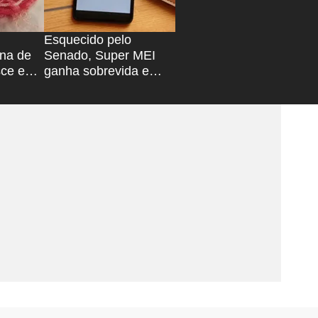
Esquecido pelo
ína de
Senado, Super MEI
sce e
ganha sobrevida e
na
avança na Câmara