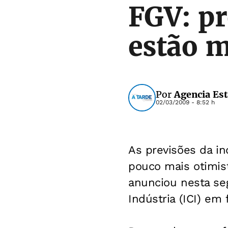
FGV: pr
estão m
Por
Agencia Es
02/03/2009 - 8:52 h
As previsões da i
pouco mais otimist
anunciou nesta seg
Indústria (ICI) em 