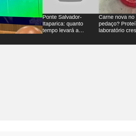
Ponte Salvador-
Carne nova no
Itaparica: quanto
pedaço? Prote
tempo levará a
laboratório cre
travessia de carro?
mira mercado 
Bahia