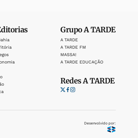
Editorias
Grupo
A TARDE
Bahia
A TARDE
itória
A TARDE FM
egos
MASSA!
ronomia
A TARDE EDUCAÇÃO
o
o
Redes
A TARDE
ão
ca
Desenvolvido por: