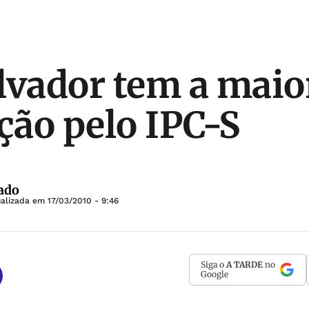
lvador tem a maio
ação pelo IPC-S
ado
ualizada em
17/03/2010 - 9:46
Siga o
A TARDE
no
Google