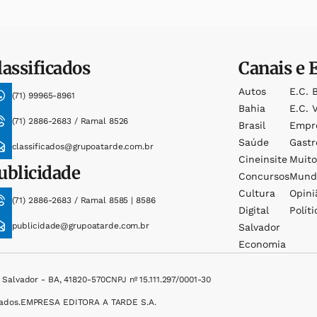
lassificados
Canais e 
Autos
E.c. 
(71) 99965-8961
Bahia
E.c. V
(71) 2886-2683 / Ramal 8526
Brasil
Empr
Saúde
Gast
classificados@grupoatarde.com.br
Cineinsite
Muit
ublicidade
Concursos
Mund
Cultura
Opini
(71) 2886-2683 / Ramal 8585 | 8586
Digital
Políti
publicidade@grupoatarde.com.br
Salvador
Economia
, Salvador - BA, 41820-570
CNPJ nº 15.111.297/0001-30
ados.
EMPRESA EDITORA A TARDE S.A.