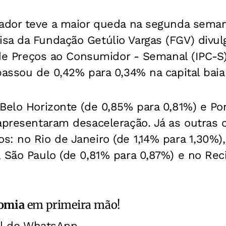
vador teve a maior queda na segunda sema
sa da Fundação Getúlio Vargas (FGV) divul
e de Preços ao Consumidor - Semanal (IPC-S
passou de 0,42% para 0,34% na capital baia
Belo Horizonte (de 0,85% para 0,81%) e Por
apresentaram desaceleração. Já as outras c
: no Rio de Janeiro (de 1,14% para 1,30%),
 São Paulo (de 0,81% para 0,87%) e no Reci
omia
em primeira mão!
al do WhatsApp.