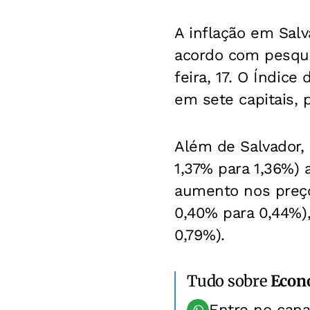
A inflação em Sal
acordo com pesqui
feira, 17. O Índic
em sete capitais, 
Além de Salvador, 
1,37% para 1,36%) 
aumento nos preços
0,40% para 0,44%),
0,79%).
Tudo sobre
Econ
Entre no can