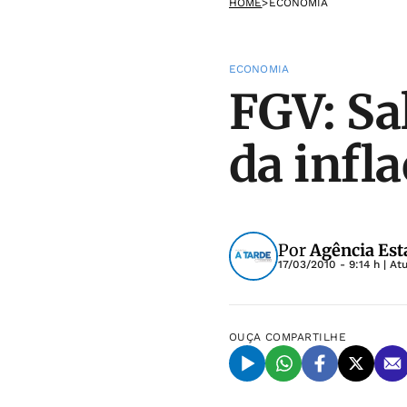
HOME
>
ECONOMIA
ECONOMIA
FGV: Sa
da infl
Por
Agência Est
17/03/2010 - 9:14 h
| At
OUÇA
COMPARTILHE