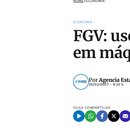
HOME
>
ECONOMIA
ECONOMIA
FGV: us
em máqu
Por
Agencia Est
25/03/2007 - 9:22 h
OUÇA
COMPARTILHE