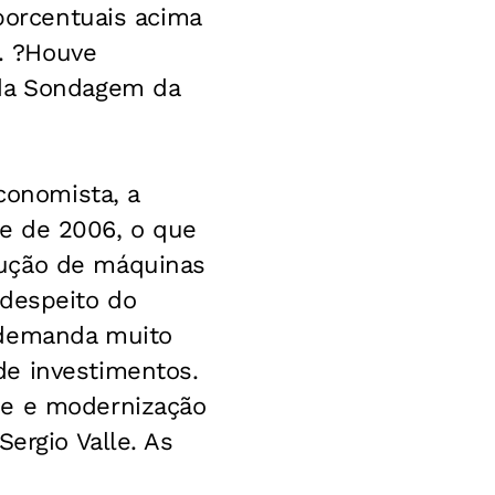
 porcentuais acima
. ?Houve
 da Sondagem da
conomista, a
e de 2006, o que
dução de máquinas
 despeito do
?demanda muito
de investimentos.
de e modernização
ergio Valle. As