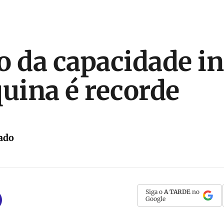
o da capacidade in
ina é recorde
ado
Siga o
A TARDE
no
Google