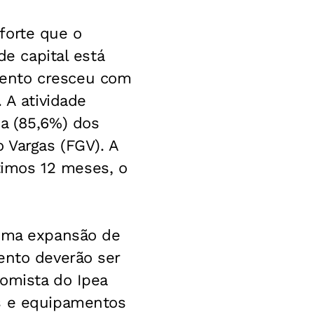
forte que o
de capital está
mento cresceu com
 A atividade
a (85,6%) dos
 Vargas (FGV). A
imos 12 meses, o
 uma expansão de
ento deverão ser
nomista do Ipea
as e equipamentos