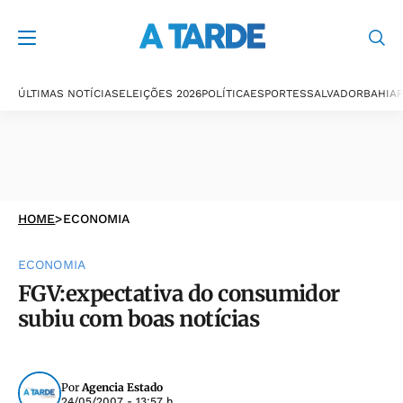
ÚLTIMAS NOTÍCIAS
ELEIÇÕES 2026
POLÍTICA
ESPORTES
SALVADOR
BAHIA
P
HOME
>
ECONOMIA
ECONOMIA
FGV:expectativa do consumidor
subiu com boas notícias
Por
Agencia Estado
24/05/2007 - 13:57 h