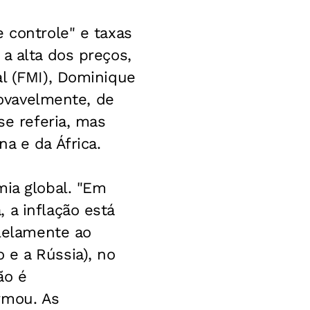
 controle" e taxas
a alta dos preços,
al (FMI), Dominique
rovavelmente, de
se referia, mas
a e da África.
mia global. "Em
 a inflação está
alelamente ao
 e a Rússia), no
ão é
rmou. As