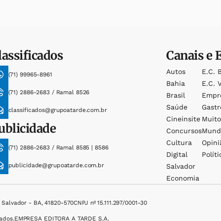
lassificados
Canais e 
Autos
E.c. 
(71) 99965-8961
Bahia
E.c. V
(71) 2886-2683 / Ramal 8526
Brasil
Empr
Saúde
Gast
classificados@grupoatarde.com.br
Cineinsite
Muit
ublicidade
Concursos
Mund
Cultura
Opini
(71) 2886-2683 / Ramal 8585 | 8586
Digital
Políti
publicidade@grupoatarde.com.br
Salvador
Economia
, Salvador - BA, 41820-570
CNPJ nº 15.111.297/0001-30
ados.
EMPRESA EDITORA A TARDE S.A.