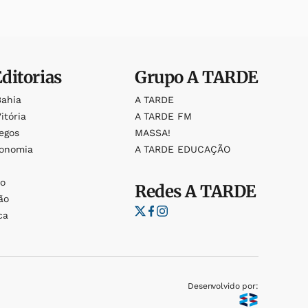
Editorias
Grupo
A TARDE
Bahia
A TARDE
itória
A TARDE FM
egos
MASSA!
ronomia
A TARDE EDUCAÇÃO
o
o
Redes
A TARDE
ão
ca
Desenvolvido por: