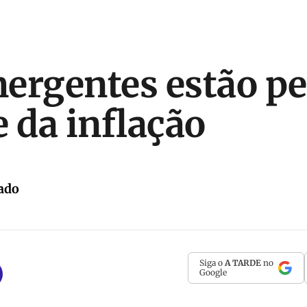
ergentes estão p
e da inflação
ado
Siga o
A TARDE
no
Google