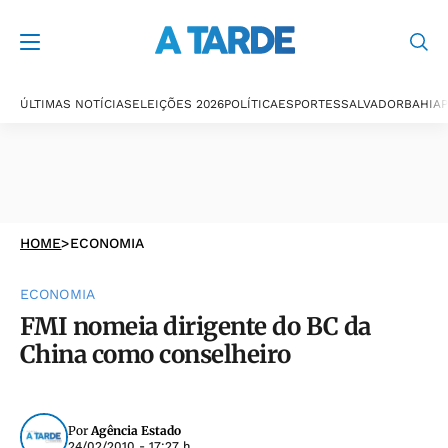
ÚLTIMAS NOTÍCIAS
ELEIÇÕES 2026
POLÍTICA
ESPORTES
SALVADOR
BAHIA
P
HOME
>
ECONOMIA
ECONOMIA
FMI nomeia dirigente do BC da
China como conselheiro
Por
Agência Estado
24/02/2010 - 17:27 h