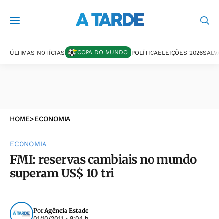
COPA DO MUNDO
ÚLTIMAS NOTÍCIAS
POLÍTICA
ELEIÇÕES 2026
SALV
HOME
>
ECONOMIA
ECONOMIA
FMI: reservas cambiais no mundo
superam US$ 10 tri
Por
Agência Estado
01/10/2011 - 8:04 h