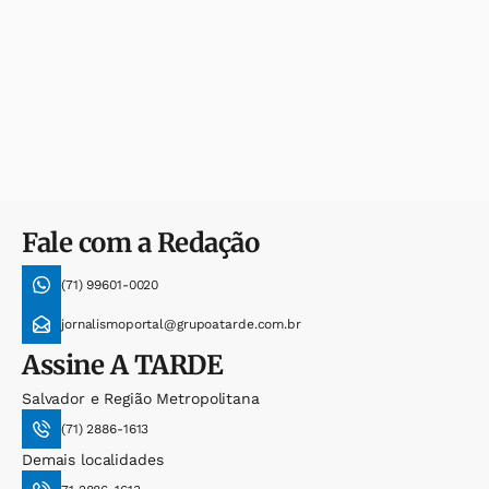
Fale com a Redação
(71) 99601-0020
jornalismoportal@grupoatarde.com.br
Assine
A TARDE
Salvador e Região Metropolitana
(71) 2886-1613
Demais localidades