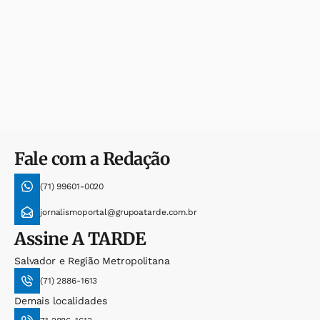
Fale com a Redação
(71) 99601-0020
jornalismoportal@grupoatarde.com.br
Assine
A TARDE
Salvador e Região Metropolitana
(71) 2886-1613
Demais localidades