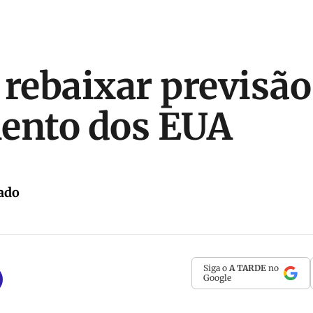
 rebaixar previsão
ento dos EUA
ado
Siga o
A TARDE
no
Google