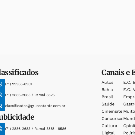
lassificados
Canais e 
Autos
E.c. 
(71) 99965-8961
Bahia
E.c. V
(71) 2886-2683 / Ramal 8526
Brasil
Empr
Saúde
Gast
classificados@grupoatarde.com.br
Cineinsite
Muit
ublicidade
Concursos
Mund
Cultura
Opini
(71) 2886-2683 / Ramal 8585 | 8586
Digital
Políti