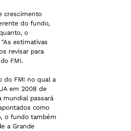
de crescimento
erente do fundo,
quanto, o
"As estimativas
s revisar para
 do FMI.
 do FMI no qual a
 EUA em 2008 de
a mundial passará
o apontados como
to, o fundo também
sde a Grande