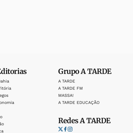
Editorias
Grupo
A TARDE
Bahia
A TARDE
itória
A TARDE FM
egos
MASSA!
ronomia
A TARDE EDUCAÇÃO
o
o
Redes
A TARDE
ão
ca