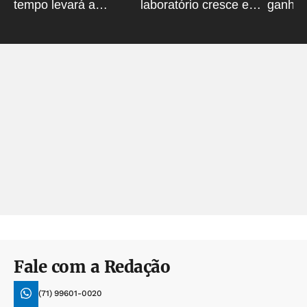
tempo levará a
laboratório cresce e
ganha 
travessia de carro?
mira mercado na
avança
Bahia
Fale com a Redação
(71) 99601-0020