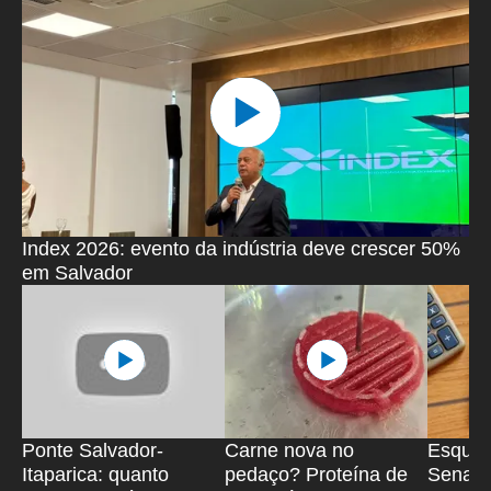
Index 2026: evento da indústria deve crescer 50%
em Salvador
Ponte Salvador-
Carne nova no
Esquec
Itaparica: quanto
pedaço? Proteína de
Senado