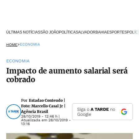
ÚLTIMAS NOTÍCIAS
SÃO JOÃO
POLÍTICA
SALVADOR
BAHIA
ESPORTES
POLÍC
>
ECONOMIA
HOME
ECONOMIA
Impacto de aumento salarial será
cobrado
Por
Estadao Conteudo |
Foto: Marcello Casal Jr |
Siga o
A TARDE
no
Agência Brasil
Google
28/10/2019 - 12:46 h
|
Atualizada em
28/10/2019 -
13:16