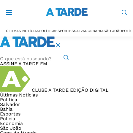
ÚLTIMAS NOTÍCIAS
POLÍTICA
ESPORTES
SALVADOR
BAHIA
SÃO JOÃO
POLÍC
ASSINE
A TARDE FM
CLUBE A TARDE
EDIÇÃO DIGITAL
Últimas Notícias
Política
Salvador
Bahia
Esportes
Polícia
Economia
São João
Copa do Mundo