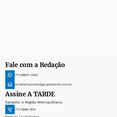
Fale com a Redação
(71) 99601-0020
jornalismoportal@grupoatarde.com.br
Assine
A TARDE
Salvador e Região Metropolitana
(71) 2886-1613
Demais localidades