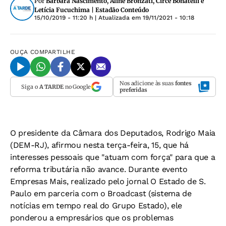
Por
Bárbara Nascimento, Aline Bronzati, Circe Bonatelli e
Letícia Fucuchima | Estadão Conteúdo
15/10/2019 - 11:20 h
| Atualizada em
19/11/2021 - 10:18
OUÇA
COMPARTILHE
Nos adicione às suas
fontes
Siga o
A TARDE
no Google
preferidas
O presidente da Câmara dos Deputados, Rodrigo Maia
(DEM-RJ), afirmou nesta terça-feira, 15, que há
interesses pessoais que "atuam com força" para que a
reforma tributária não avance. Durante evento
Empresas Mais, realizado pelo jornal O Estado de S.
Paulo em parceria com o Broadcast (sistema de
notícias em tempo real do Grupo Estado), ele
ponderou a empresários que os problemas