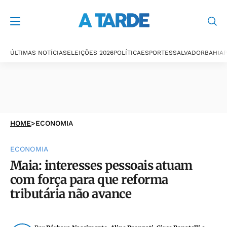
ÚLTIMAS NOTÍCIAS
ELEIÇÕES 2026
POLÍTICA
ESPORTES
SALVADOR
BAHIA
P
HOME
>
ECONOMIA
ECONOMIA
Maia: interesses pessoais atuam
com força para que reforma
tributária não avance