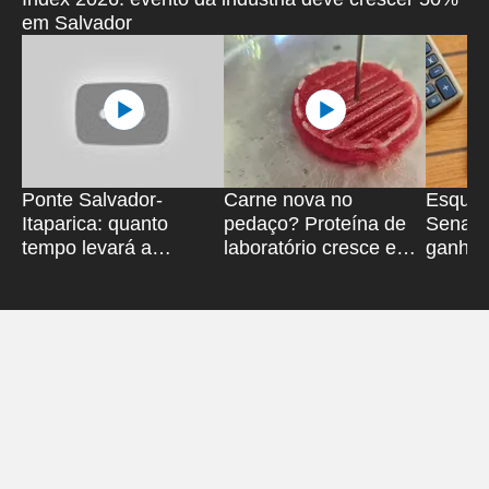
em Salvador
Ponte Salvador-
Carne nova no
Esquec
Itaparica: quanto
pedaço? Proteína de
Senado
tempo levará a
laboratório cresce e
ganha 
travessia de carro?
mira mercado na
avança
Bahia