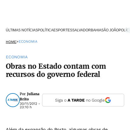
ÚLTIMAS NOTÍCIAS
POLÍTICA
ESPORTES
SALVADOR
BAHIA
SÃO JOÃO
POLÍC
>
ECONOMIA
HOME
ECONOMIA
Obras no Estado contam com
recursos do governo federal
Por
Juliana
Brito
Siga o
A TARDE
no Google
30/11/2012 -
23:10 h
Além da expansão do Porto, algumas obras de