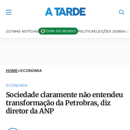
COPA DO MUNDO
ÚLTIMAS NOTÍCIAS
POLÍTICA
ELEIÇÕES 2026
SALV
HOME
>
ECONOMIA
ECONOMIA
Sociedade claramente não entendeu
transformação da Petrobras, diz
diretor da ANP