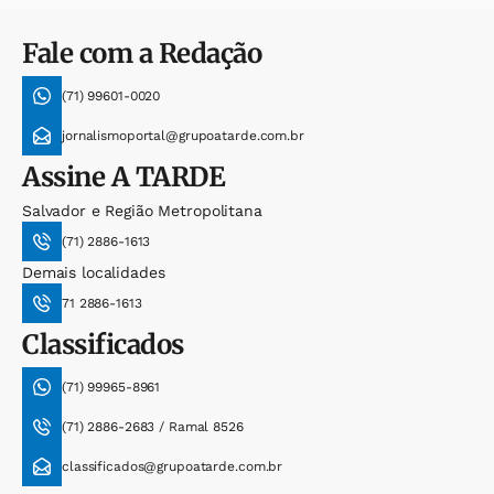
Fale com a Redação
(71) 99601-0020
jornalismoportal@grupoatarde.com.br
Assine
A TARDE
Salvador e Região Metropolitana
(71) 2886-1613
Demais localidades
71 2886-1613
Classificados
(71) 99965-8961
(71) 2886-2683 / Ramal 8526
classificados@grupoatarde.com.br