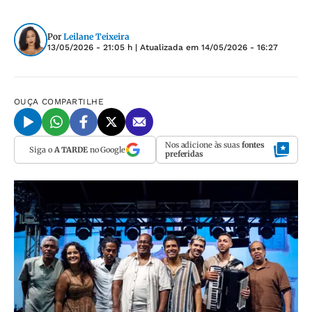
Por
Leilane Teixeira
13/05/2026 - 21:05 h
| Atualizada em
14/05/2026 - 16:27
OUÇA
COMPARTILHE
Nos adicione às suas
fontes
Siga o
A TARDE
no Google
preferidas