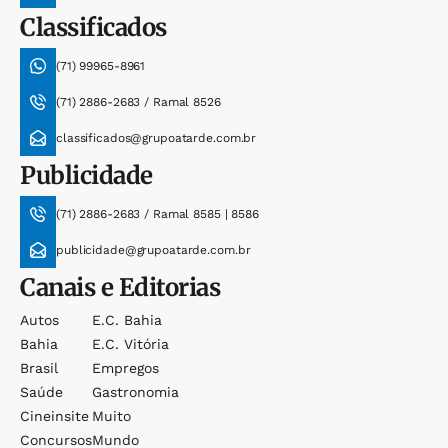
Classificados
(71) 99965-8961
(71) 2886-2683 / Ramal 8526
classificados@grupoatarde.com.br
Publicidade
(71) 2886-2683 / Ramal 8585 | 8586
publicidade@grupoatarde.com.br
Canais e Editorias
Autos
E.c. Bahia
Bahia
E.c. Vitória
Brasil
Empregos
Saúde
Gastronomia
Cineinsite
Muito
Concursos
Mundo