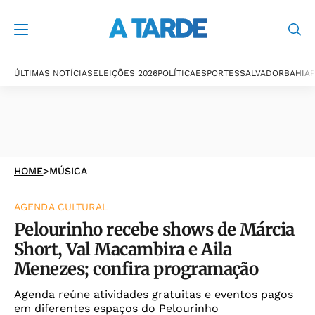
ÚLTIMAS NOTÍCIAS
ELEIÇÕES 2026
POLÍTICA
ESPORTES
SALVADOR
BAHIA
P
HOME
>
MÚSICA
AGENDA CULTURAL
Pelourinho recebe shows de Márcia
Short, Val Macambira e Aila
Menezes; confira programação
Agenda reúne atividades gratuitas e eventos pagos
em diferentes espaços do Pelourinho