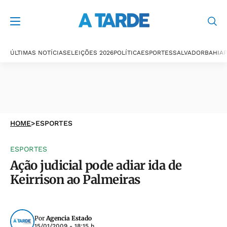
ÚLTIMAS NOTÍCIAS
ELEIÇÕES 2026
POLÍTICA
ESPORTES
SALVADOR
BAHIA
P
HOME
>
ESPORTES
ESPORTES
Ação judicial pode adiar ida de
Keirrison ao Palmeiras
Por
Agencia Estado
15/01/2009 - 18:15 h