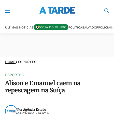
COPA DO MUNDO
ÚLTIMAS NOTÍCIAS
POLÍTICA
SALVADOR
POLÍCIA
BA
HOME
>
ESPORTES
ESPORTES
Alison e Emanuel caem na
repescagem na Suíça
Por
Agência Estado
09/07/2010 - 19:07 h