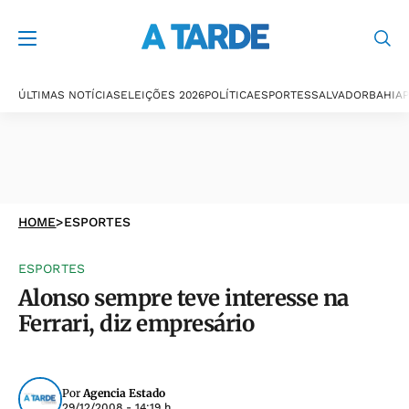
ÚLTIMAS NOTÍCIAS
ELEIÇÕES 2026
POLÍTICA
ESPORTES
SALVADOR
BAHIA
P
HOME
>
ESPORTES
ESPORTES
Alonso sempre teve interesse na
Ferrari, diz empresário
Por
Agencia Estado
29/12/2008 - 14:19 h