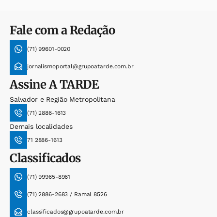
Fale com a Redação
(71) 99601-0020
jornalismoportal@grupoatarde.com.br
Assine
A TARDE
Salvador e Região Metropolitana
(71) 2886-1613
Demais localidades
71 2886-1613
Classificados
(71) 99965-8961
(71) 2886-2683 / Ramal 8526
classificados@grupoatarde.com.br