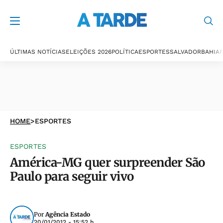
ÚLTIMAS NOTÍCIAS
ELEIÇÕES 2026
POLÍTICA
ESPORTES
SALVADOR
BAHIA
P
HOME
>
ESPORTES
ESPORTES
América-MG quer surpreender São
Paulo para seguir vivo
Por
Agência Estado
20/01/2012 - 15:52 h