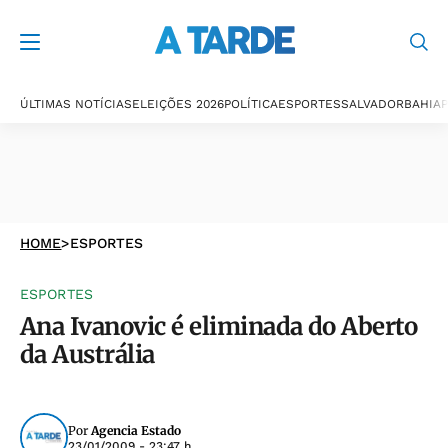
ÚLTIMAS NOTÍCIAS
ELEIÇÕES 2026
POLÍTICA
ESPORTES
SALVADOR
BAHIA
P
HOME
>
ESPORTES
ESPORTES
Ana Ivanovic é eliminada do Aberto
da Austrália
Por
Agencia Estado
23/01/2009 - 23:47 h