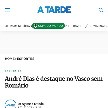
COPA DO MUNDO
ÚLTIMAS NOTÍCIAS
POLÍTICA
ELEIÇÕES 2026
SALV
HOME
>
ESPORTES
ESPORTES
André Dias é destaque no Vasco sem
Romário
Por
Agencia Estado
18/01/2007 - 9:37 h