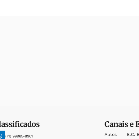
lassificados
Canais e 
Autos
E.c. 
(71) 99965-8961