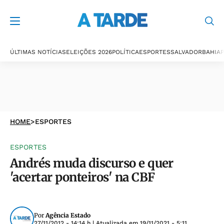
ÚLTIMAS NOTÍCIAS
ELEIÇÕES 2026
POLÍTICA
ESPORTES
SALVADOR
BAHIA
P
HOME
>
ESPORTES
ESPORTES
Andrés muda discurso e quer
'acertar ponteiros' na CBF
Por
Agência Estado
27/11/2012 - 14:14 h
| Atualizada em
19/11/2021 - 5:11