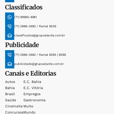
Classificados
(71) 99965-8961
(71) 2886-2683 / Ramal 8526
classificados@grupoatarde.com.br
Publicidade
(71) 2886-2683 / Ramal 8585 | 8586
publicidade@grupoatarde.com.br
Canais e Editorias
Autos
E.c. Bahia
Bahia
E.c. Vitória
Brasil
Empregos
Saúde
Gastronomia
Cineinsite
Muito
Concursos
Mundo