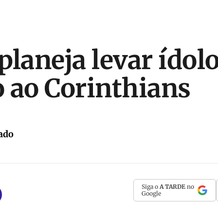
planeja levar ídol
 ao Corinthians
ado
Siga o
A TARDE
no
Google