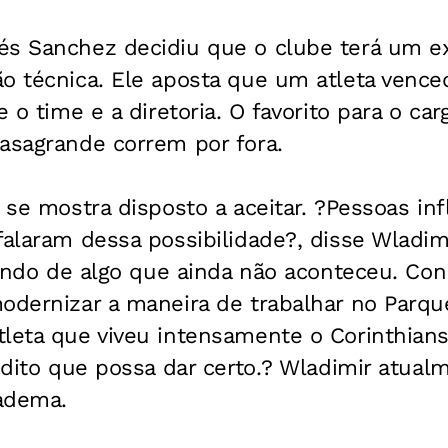
és Sanchez decidiu que o clube terá um e
ão técnica. Ele aposta que um atleta venc
e o time e a diretoria. O favorito para o ca
asagrande correm por fora.
o se mostra disposto a aceitar. ?Pessoas in
falaram dessa possibilidade?, disse Wladim
alando de algo que ainda não aconteceu. Co
odernizar a maneira de trabalhar no Parqu
leta que viveu intensamente o Corinthians
redito que possa dar certo.? Wladimir atual
adema.