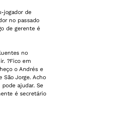
x-jogador de
edor no passado
rgo de gerente é
fluentes no
ir. ?Fico em
nheço o Andrés e
e São Jorge. Acho
 pode ajudar. Se
mente é secretário