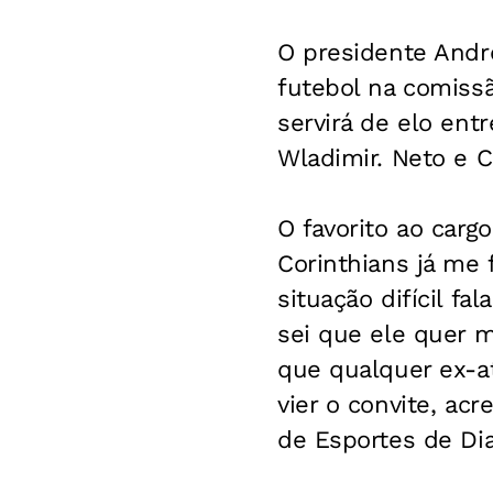
O presidente Andr
futebol na comiss
servirá de elo entr
Wladimir. Neto e C
O favorito ao carg
Corinthians já me 
situação difícil f
sei que ele quer m
que qualquer ex-at
vier o convite, ac
de Esportes de Di