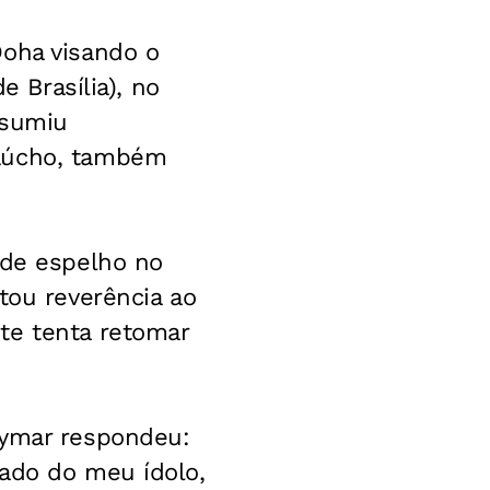
Doha visando o
e Brasília), no
ssumiu
Gaúcho, também
nde espelho no
tou reverência ao
te tenta retomar
eymar respondeu:
lado do meu ídolo,