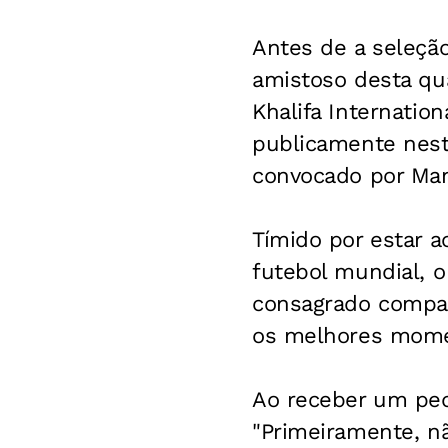
Antes de a seleçã
amistoso desta quar
Khalifa Internatio
publicamente nest
convocado por Man
Tímido por estar a
futebol mundial, o
consagrado compan
os melhores momen
Ao receber um ped
"Primeiramente, n