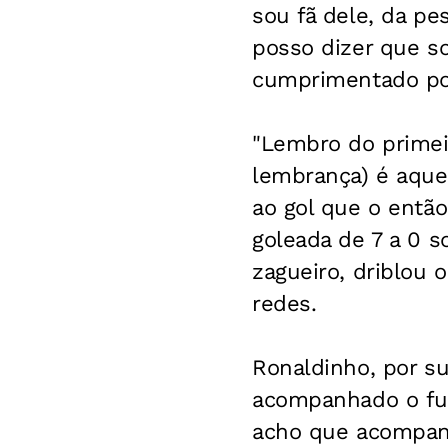
sou fã dele, da pes
posso dizer que so
cumprimentado po
"Lembro do primeir
lembrança) é aquel
ao gol que o entã
goleada de 7 a 0 
zagueiro, driblou
redes.
Ronaldinho, por s
acompanhado o fut
acho que acompanh