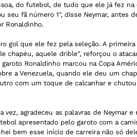
soa, do futebol, de tudo que ele já fez na 
u seu fã número 1", disse Neymar, antes d
r Ronaldinho.
o gol que ele fez pela seleção. A primeira
e chapéu, aquele drible", reforçou o ataca
o garoto Ronaldinho marcou na Copa Améric
sobre a Venezuela, quando ele deu um ch
 outro com um toque de calcanhar e chutou
ua vez, agradeceu as palavras de Neymar e
ebol apresentado pelo garoto com a camis
ei bem esse início de carreira não só del