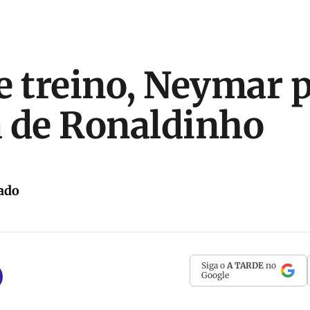
e treino, Neymar 
 de Ronaldinho
ado
Siga o
A TARDE
no
Google