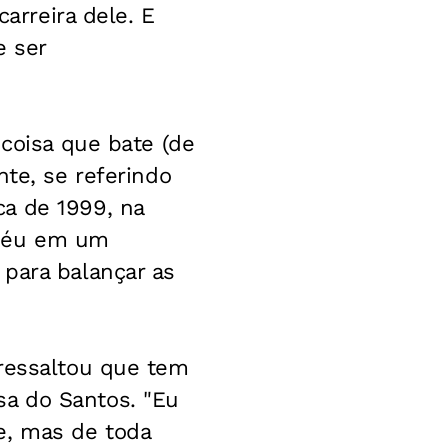
carreira dele. E
e ser
 coisa que bate (de
nte, se referindo
a de 1999, na
apéu em um
 para balançar as
 ressaltou que tem
a do Santos. "Eu
e, mas de toda