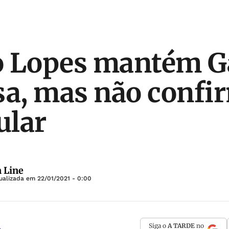
o Lopes mantém G
sa, mas não confi
ular
 Line
tualizada em
22/01/2021 - 0:00
Siga o
A TARDE
no