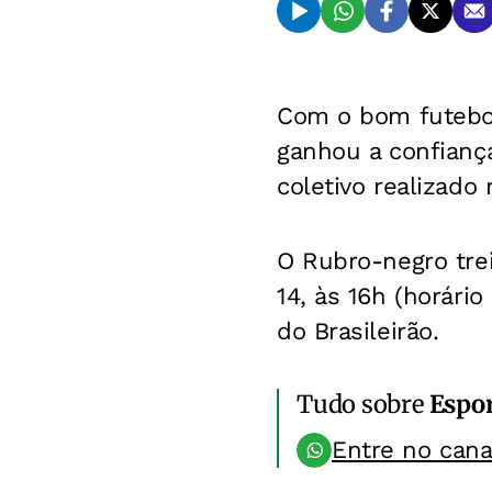
Com o bom futebol 
ganhou a confiança
coletivo realizado 
O Rubro-negro tre
14, às 16h (horári
do Brasileirão.
Tudo sobre
Espo
Entre no can