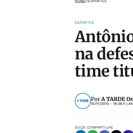
HOME
>
ESPORTES
ESPORTES
Antôni
na defe
time tit
Por
A TARDE On
10/11/2010 - 19:26 h
| A
OUÇA
COMPARTILHE