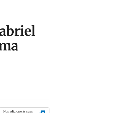
abriel
rma
Nos adicione às suas