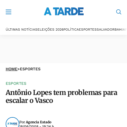
ÚLTIMAS NOTÍCIAS
ELEIÇÕES 2026
POLÍTICA
ESPORTES
SALVADOR
BAHIA
P
HOME
>
ESPORTES
ESPORTES
Antônio Lopes tem problemas para
escalar o Vasco
Por
Agencia Estado
18/06/2008 - 19:24 h