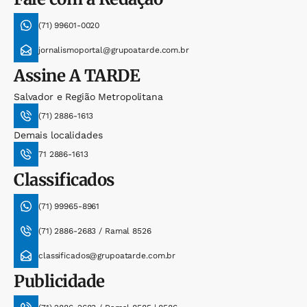
(71) 99601-0020
jornalismoportal@grupoatarde.com.br
Assine
A TARDE
Salvador e Região Metropolitana
(71) 2886-1613
Demais localidades
71 2886-1613
Classificados
(71) 99965-8961
(71) 2886-2683 / Ramal 8526
classificados@grupoatarde.com.br
Publicidade