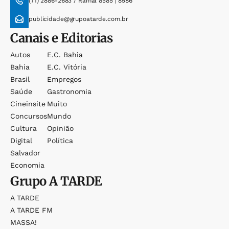
(71) 2886-2683 / Ramal 8585 | 8586
publicidade@grupoatarde.com.br
Canais e Editorias
Autos
E.c. Bahia
Bahia
E.c. Vitória
Brasil
Empregos
Saúde
Gastronomia
Cineinsite
Muito
Concursos
Mundo
Cultura
Opinião
Digital
Política
Salvador
Economia
Grupo
A TARDE
A TARDE
A TARDE FM
MASSA!