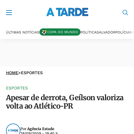
COPA DO MUNDO
ÚLTIMAS NOTÍCIAS
POLÍTICA
SALVADOR
POLÍCIA
BA
HOME
>
ESPORTES
ESPORTES
Apesar de derrota, Geílson valoriza
volta ao Atlético-PR
Por
Agência Estado
28/09/2009 - 19:40 h