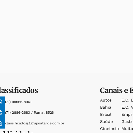
lassificados
Canais e 
Autos
E.c. 
(71) 99965-8961
Bahia
E.c. V
(71) 2886-2683 / Ramal 8526
Brasil
Empr
Saúde
Gast
classificados@grupoatarde.com.br
Cineinsite
Muit