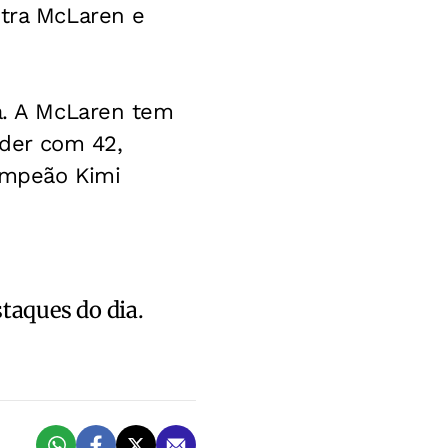
ntra McLaren e
na. A McLaren tem
íder com 42,
campeão Kimi
staques do dia.