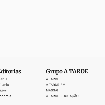
Editorias
Grupo
A TARDE
Bahia
A TARDE
itória
A TARDE FM
egos
MASSA!
ronomia
A TARDE EDUCAÇÃO
o