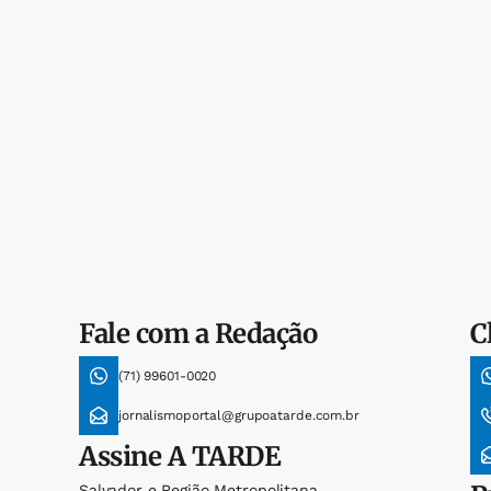
Fale com a Redação
C
(71) 99601-0020
jornalismoportal@grupoatarde.com.br
Assine
A TARDE
Salvador e Região Metropolitana