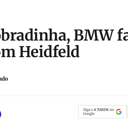
bradinha, BMW fa
om Heidfeld
ado
Siga o
A TARDE
no
Google