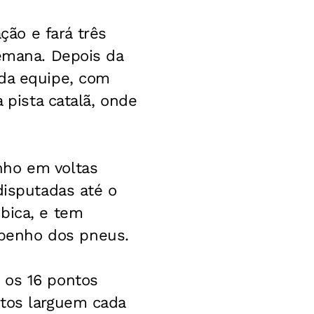
ão e fará três
semana. Depois da
 da equipe, com
 pista catalã, onde
nho em voltas
disputadas até o
bica, e tem
penho dos pneus.
 os 16 pontos
otos larguem cada