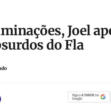
iminações, Joel a
bsurdos do Fla
ado
Siga o
A TARDE
no
Google