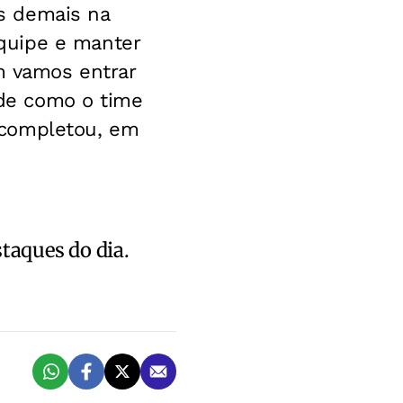
s demais na
quipe e manter
m vamos entrar
o de como o time
, completou, em
staques do dia.