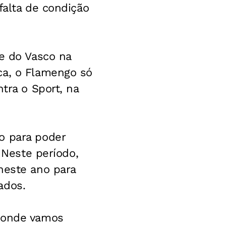
falta de condição
te do Vasco na
ca, o Flamengo só
tra o Sport, na
o para poder
 Neste período,
neste ano para
ados.
r onde vamos