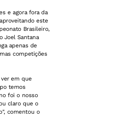
s e agora fora da
 aproveitando este
eonato Brasileiro,
o Joel Santana
onga apenas de
timas competições
a ver em que
upo temos
mo foi o nosso
ou claro que o
o", comentou o