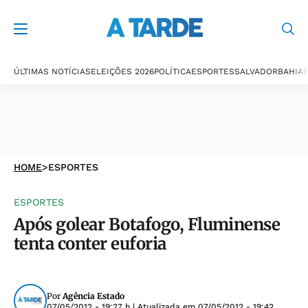
ÚLTIMAS NOTÍCIAS
ELEIÇÕES 2026
POLÍTICA
ESPORTES
SALVADOR
BAHIA
P
HOME
>
ESPORTES
ESPORTES
Após golear Botafogo, Fluminense
tenta conter euforia
Por
Agência Estado
07/05/2012 - 19:27 h
| Atualizada em
07/05/2012 - 19:42