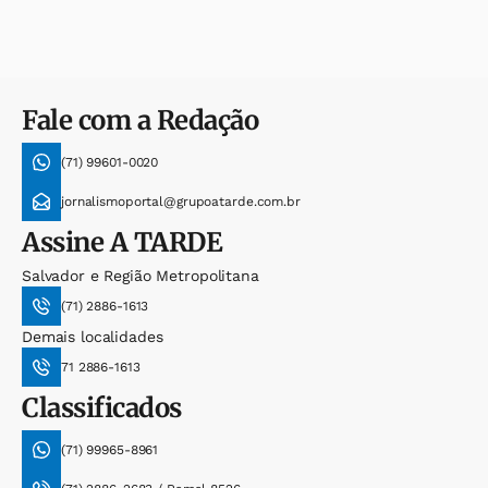
Fale com a Redação
(71) 99601-0020
jornalismoportal@grupoatarde.com.br
Assine
A TARDE
Salvador e Região Metropolitana
(71) 2886-1613
Demais localidades
71 2886-1613
Classificados
(71) 99965-8961