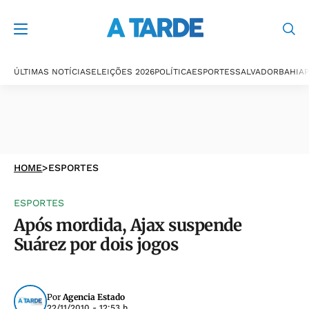
ÚLTIMAS NOTÍCIAS
ELEIÇÕES 2026
POLÍTICA
ESPORTES
SALVADOR
BAHIA
P
HOME
>
ESPORTES
ESPORTES
Após mordida, Ajax suspende
Suárez por dois jogos
Por
Agencia Estado
22/11/2010 - 12:53 h