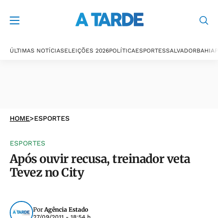
ÚLTIMAS NOTÍCIAS
ELEIÇÕES 2026
POLÍTICA
ESPORTES
SALVADOR
BAHIA
P
HOME
>
ESPORTES
ESPORTES
Após ouvir recusa, treinador veta
Tevez no City
Por
Agência Estado
27/09/2011 - 18:54 h