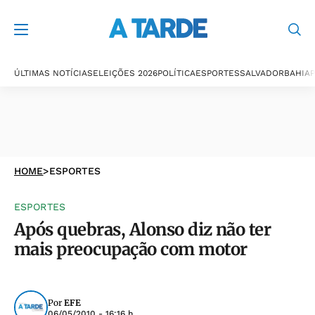
ÚLTIMAS NOTÍCIAS
ELEIÇÕES 2026
POLÍTICA
ESPORTES
SALVADOR
BAHIA
P
HOME
>
ESPORTES
ESPORTES
Após quebras, Alonso diz não ter
mais preocupação com motor
Por
EFE
06/05/2010 - 16:16 h