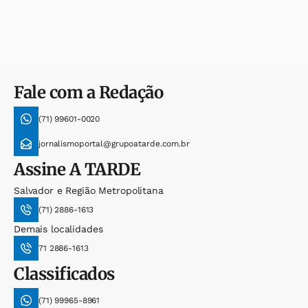
Fale com a Redação
(71) 99601-0020
jornalismoportal@grupoatarde.com.br
Assine
A TARDE
Salvador e Região Metropolitana
(71) 2886-1613
Demais localidades
71 2886-1613
Classificados
(71) 99965-8961