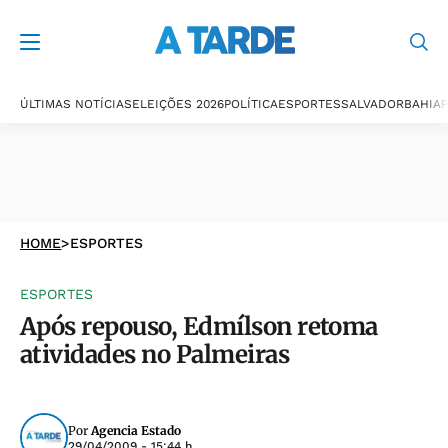
ÚLTIMAS NOTÍCIAS
ELEIÇÕES 2026
POLÍTICA
ESPORTES
SALVADOR
BAHIA
P
HOME
>
ESPORTES
ESPORTES
Após repouso, Edmílson retoma
atividades no Palmeiras
Por
Agencia Estado
29/04/2009 - 15:44 h