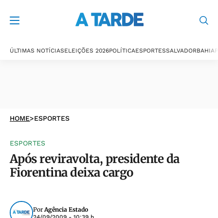
ÚLTIMAS NOTÍCIAS
ELEIÇÕES 2026
POLÍTICA
ESPORTES
SALVADOR
BAHIA
P
HOME
>
ESPORTES
ESPORTES
Após reviravolta, presidente da
Fiorentina deixa cargo
Por
Agência Estado
24/09/2009 - 10:39 h