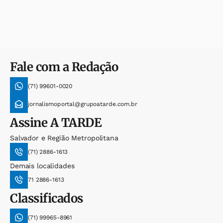
Fale com a Redação
(71) 99601-0020
jornalismoportal@grupoatarde.com.br
Assine
A TARDE
Salvador e Região Metropolitana
(71) 2886-1613
Demais localidades
71 2886-1613
Classificados
(71) 99965-8961