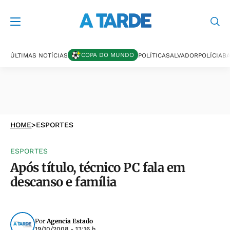
COPA DO MUNDO
ÚLTIMAS NOTÍCIAS
POLÍTICA
SALVADOR
POLÍCIA
BA
HOME
>
ESPORTES
ESPORTES
Após título, técnico PC fala em
descanso e família
Por
Agencia Estado
19/10/2008 - 13:16 h