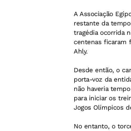
A Associação Egíp
restante da tempor
tragédia ocorrida 
centenas ficaram f
Ahly.
Desde então, o ca
porta-voz da enti
não haveria tempo 
para iniciar os tre
Jogos Olímpicos d
No entanto, o torc