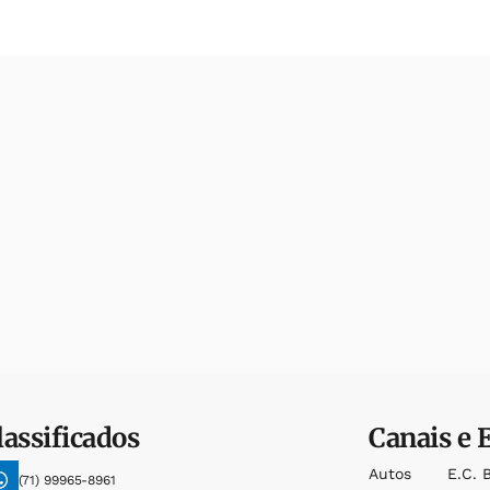
lassificados
Canais e 
Autos
E.c. 
(71) 99965-8961