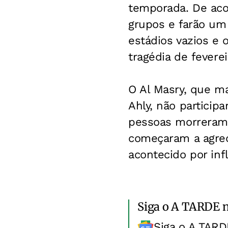
temporada. De aco
grupos e farão um
estádios vazios e o
tragédia de feverei
O Al Masry, que m
Ahly, não particip
pessoas morreram 
começaram a agredi
acontecido por infl
Siga o A TARDE 
Siga o A TARD