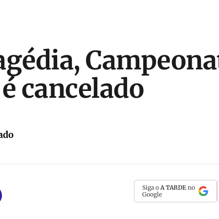
agédia, Campeona
 é cancelado
ado
Siga o
A TARDE
no
Google