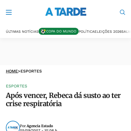
COPA DO MUNDO
ÚLTIMAS NOTÍCIAS
POLÍTICA
ELEIÇÕES 2026
SALV
HOME
>
ESPORTES
ESPORTES
Após vencer, Rebeca dá susto ao ter
crise respiratória
Por
Agencia Estado
05/09/2007 - 10:06 h