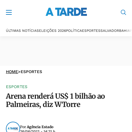
ÚLTIMAS NOTÍCIAS
ELEIÇÕES 2026
POLÍTICA
ESPORTES
SALVADOR
BAHIA
P
HOME
>
ESPORTES
ESPORTES
Arena renderá US$ 1 bilhão ao
Palmeiras, diz WTorre
Por
Agência Estado
26/06/2012 - 14:21 h