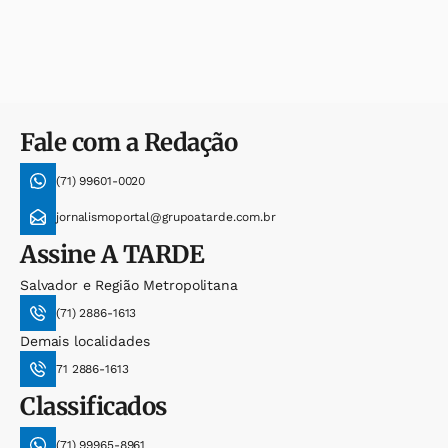
Fale com a Redação
(71) 99601-0020
jornalismoportal@grupoatarde.com.br
Assine
A TARDE
Salvador e Região Metropolitana
(71) 2886-1613
Demais localidades
71 2886-1613
Classificados
(71) 99965-8961